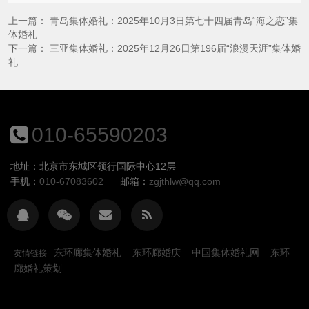
上一篇：
青岛集体婚礼：2025年10月3日第七十四届青岛“海之恋”集
体婚礼
下一篇：
三亚集体婚礼：2025年12月26日第196届“浪漫天涯”集体婚
礼
010-65590203
地址：北京市东城区领行国际中心12层
手机：
010-67083602
邮箱：
zgjthlw@qq.com
东环廊集体婚礼
东环廊婚庆
中国集体婚礼网
东环
友情链接
廊婚礼策划