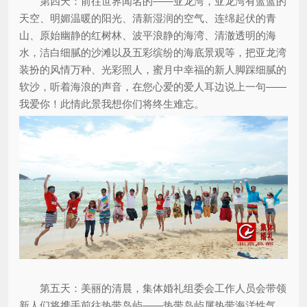
第四天：前往世界闻名的——亚龙湾，亚龙湾有蓝蓝的
天空、明媚温暖的阳光、清新湿润的空气、连绵起伏的青
山、原始幽静的红树林、波平浪静的海湾、清澈透明的海
水，洁白细腻的沙滩以及五彩缤纷的海底景观等，把亚龙湾
装扮的风情万种、光彩照人，蜜月中幸福的新人脚踩细腻的
软沙，听着海浪的声音，在您心爱的爱人耳边说上一句——
我爱你！此情此景我想你们将终生难忘。
第五天：美丽的清晨，集体婚礼组委会工作人员会带领
新人们将携手前往热带岛屿——热带岛屿属热带海洋性气