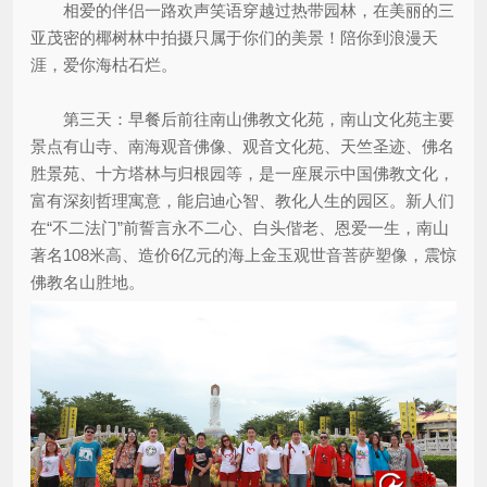
相爱的伴侣一路欢声笑语穿越过热带园林，在美丽的三
亚茂密的椰树林中拍摄只属于你们的美景！陪你到浪漫天
涯，爱你海枯石烂。
第三天：早餐后前往南山佛教文化苑，南山文化苑主要
景点有山寺、南海观音佛像、观音文化苑、天竺圣迹、佛名
胜景苑、十方塔林与归根园等，是一座展示中国佛教文化，
富有深刻哲理寓意，能启迪心智、教化人生的园区。新人们
在“不二法门”前誓言永不二心、白头偕老、恩爱一生，南山
著名108米高、造价6亿元的海上金玉观世音菩萨塑像，震惊
佛教名山胜地。