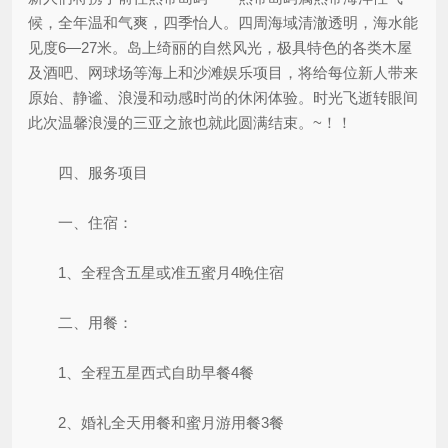
候，全年温和气爽，四季怡人。四周海域清澈透明，海水能
见度6—27米。岛上绮丽的自然风光，极具特色的各类木屋
及酒吧、网球场等海上和沙滩娱乐项目，将给每位新人带来
原始、静谧、浪漫和动感时尚的休闲体验。时光飞逝转眼间
此次温馨浪漫的三亚之旅也就此圆满结束。~！！
四、服务项目
一、住宿：
1、全程含五星或准五蜜月4晚住宿
二、用餐：
1、全程五星西式自助早餐4餐
2、婚礼全天用餐和蜜月游用餐3餐