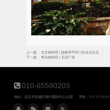
上一篇：
北京婚纱照 | 园林草坪宫门红伞汉白玉
下一篇：
青岛婚纱照 | 五四广场
010-65590203
地址：北京市东城区领行国际中心12层
手机：
010-670836