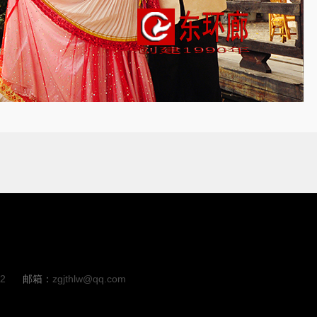
02
邮箱：
zgjthlw@qq.com